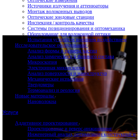
Оптические измерения
Источники излучения и аттенюаторы
Монтаж волоконных выводов
Оптические зондовые станции
Инспекция / контроль качества
Системы позиционирования и оптомеханика
Оборудование для волоконной оптики
Испытания устройств внешним воздействием
Исследовательское оборудование
Анализ формы и размера частиц
Анализ химического и фазового состава
Микроскопия
Электронная микроскопия
Анализ поверхности и наноструктур
Механические испытания
Твердомеры
Термоанализ и реология
Новые материалы
Нановолокна
Услуги
Аддитивное проектирование
Проектирование и реверс-инжиниринг
Инженерный анализ, оптимизация конструкций и
метаматериалов