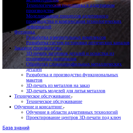
Технологическая подготовка в аддитивном
производстве
Моделирование процессов аддитивного
производства и компенсация технологических
деформаций
Фотоника
Разработка измерительных комплексов
Разработка систем юстировки оптических каналов
Заказное производство
3D-печать заготовок деталей и оснастки из
полимерных материалов
Обработка сложнопрофильных металлических
деталей
Разработка и производство функциональных
макетов
3D-печать из металлов на заказ
3D-печать моделей для литья металлов
Техническое обслуживание
Техническое обслуживание
Обучение и консалтинг
Обучение в области аддитивных технологий
Проектирование центров 3D-печати под ключ
База знаний