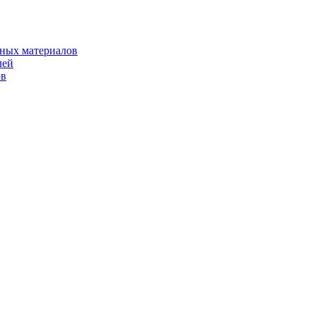
рных материалов
лей
ов