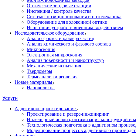
Монтаж волоконных выводов
Оптические зондовые станции
Инспекция / контроль качества
Системы позиционирования и оптомеханика
Оборудование для волоконной оптики
Испытания устройств внешним воздействием
Исследовательское оборудование
Анализ формы и размера частиц
Анализ химического и фазового состава
Микроскопия
Электронная микроскопия
Анализ поверхности и наноструктур
Механические испытания
Твердомеры
Термоанализ и реология
Новые материалы
Нановолокна
Услуги
Аддитивное проектирование
Проектирование и реверс-инжиниринг
Инженерный анализ, оптимизация конструкций и м
Технологическая подготовка в аддитивном произво
Моделирование процессов аддитивного производст
Фотоника