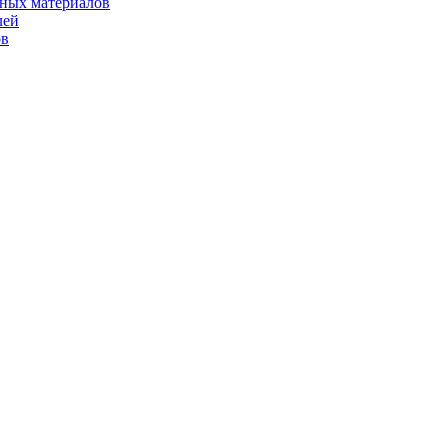
рных материалов
лей
ов