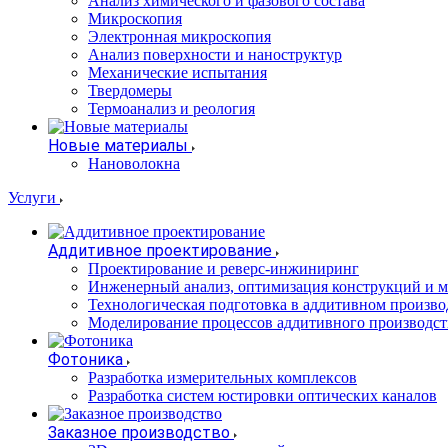
Анализ химического и фазового состава
Микроскопия
Электронная микроскопия
Анализ поверхности и наноструктур
Механические испытания
Твердомеры
Термоанализ и реология
Новые материалы
Нановолокна
Услуги
Аддитивное проектирование
Проектирование и реверс-инжиниринг
Инженерный анализ, оптимизация конструкций и м
Технологическая подготовка в аддитивном произво
Моделирование процессов аддитивного производст
Фотоника
Разработка измерительных комплексов
Разработка систем юстировки оптических каналов
Заказное производство