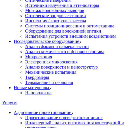
Оптические измерения
Источники излучения и аттенюаторы
Монтаж волоконных выводов
Оптические зондовые станции
Инспекция / контроль качества
Системы позиционирования и оптомеханика
Оборудование для волоконной оптики
Испытания устройств внешним воздействием
Исследовательское оборудование
Анализ формы и размера частиц
Анализ химического и фазового состава
Микроскопия
Электронная микроскопия
Анализ поверхности и наноструктур
Механические испытания
Твердомеры
Термоанализ и реология
Новые материалы
Нановолокна
Услуги
Аддитивное проектирование
Проектирование и реверс-инжиниринг
Инженерный анализ, оптимизация конструкций и
метаматериалов