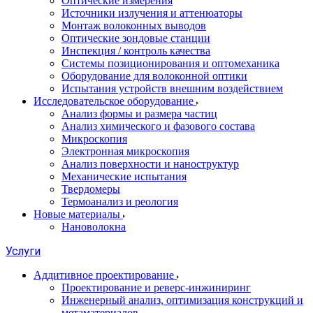
Оптические измерения
Источники излучения и аттенюаторы
Монтаж волоконных выводов
Оптические зондовые станции
Инспекция / контроль качества
Системы позиционирования и оптомеханика
Оборудование для волоконной оптики
Испытания устройств внешним воздействием
Исследовательское оборудование
Анализ формы и размера частиц
Анализ химического и фазового состава
Микроскопия
Электронная микроскопия
Анализ поверхности и наноструктур
Механические испытания
Твердомеры
Термоанализ и реология
Новые материалы
Нановолокна
Услуги
Аддитивное проектирование
Проектирование и реверс-инжиниринг
Инженерный анализ, оптимизация конструкций и
метаматериалов