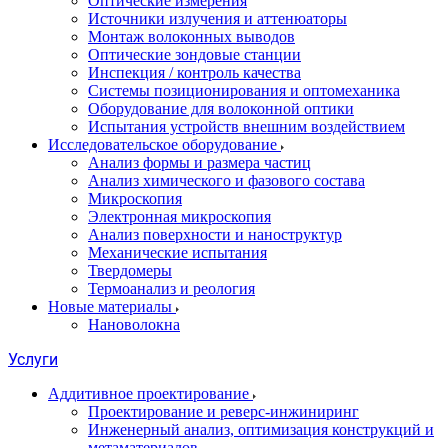
Оптические измерения
Источники излучения и аттенюаторы
Монтаж волоконных выводов
Оптические зондовые станции
Инспекция / контроль качества
Системы позиционирования и оптомеханика
Оборудование для волоконной оптики
Испытания устройств внешним воздействием
Исследовательское оборудование
Анализ формы и размера частиц
Анализ химического и фазового состава
Микроскопия
Электронная микроскопия
Анализ поверхности и наноструктур
Механические испытания
Твердомеры
Термоанализ и реология
Новые материалы
Нановолокна
Услуги
Аддитивное проектирование
Проектирование и реверс-инжиниринг
Инженерный анализ, оптимизация конструкций и
метаматериалов