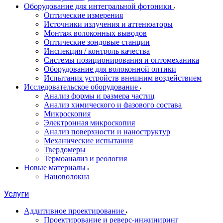
Оборудование для интегральной фотоники
Оптические измерения
Источники излучения и аттенюаторы
Монтаж волоконных выводов
Оптические зондовые станции
Инспекция / контроль качества
Системы позиционирования и оптомеханика
Оборудование для волоконной оптики
Испытания устройств внешним воздействием
Исследовательское оборудование
Анализ формы и размера частиц
Анализ химического и фазового состава
Микроскопия
Электронная микроскопия
Анализ поверхности и наноструктур
Механические испытания
Твердомеры
Термоанализ и реология
Новые материалы
Нановолокна
Услуги
Аддитивное проектирование
Проектирование и реверс-инжиниринг