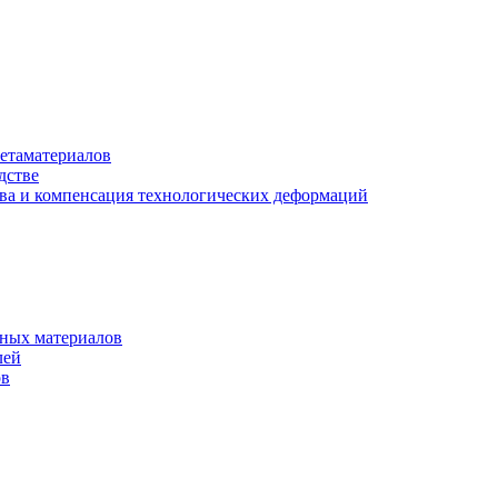
етаматериалов
дстве
ва и компенсация технологических деформаций
рных материалов
лей
ов