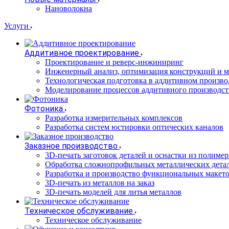
Нановолокна
Услуги
Аддитивное проектирование
Проектирование и реверс-инжиниринг
Инженерный анализ, оптимизация конструкций и м
Технологическая подготовка в аддитивном произво
Моделирование процессов аддитивного производст
Фотоника
Разработка измерительных комплексов
Разработка систем юстировки оптических каналов
Заказное производство
3D-печать заготовок деталей и оснастки из полиме
Обработка сложнопрофильных металлических дета
Разработка и производство функциональных макет
3D-печать из металлов на заказ
3D-печать моделей для литья металлов
Техническое обслуживание
Техническое обслуживание