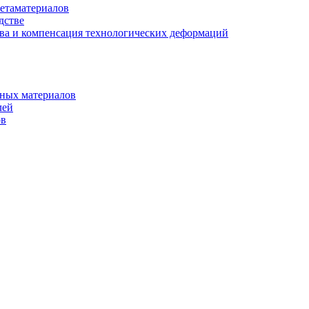
етаматериалов
дстве
ва и компенсация технологических деформаций
рных материалов
лей
ов