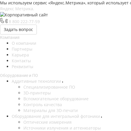
Мы используем сервис «Яндекс.Метрика», который использует ф
Яндекс Метрика.
8 800 222-77-59
Задать вопрос
Компания
О компании
Партнеры
Карьера
Контакты
Реквизиты
Оборудование и ПО
Аддитивные технологии
Специализированное ПО
3D-принтеры
Вспомогательное оборудование
Контроль качества
Материалы для 3D-печати
Оборудование для интегральной фотоники
Оптические измерения
Источники излучения и аттенюаторы