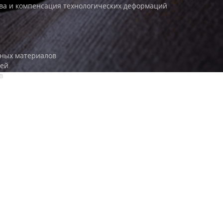
ва и компенсация технологических деформаций
рных материалов
лей
в