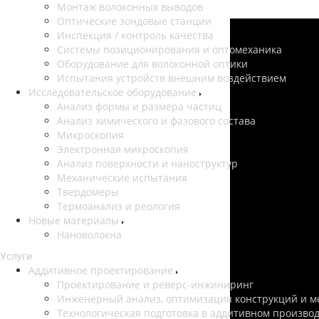
Монтаж волоконных выводов
Оптические зондовые станции
Инспекция / контроль качества
Системы позиционирования и оптомеханика
Оборудование для волоконной оптики
Испытания устройств внешним воздействием
Исследовательское оборудование
Анализ формы и размера частиц
Анализ химического и фазового состава
Микроскопия
Электронная микроскопия
Анализ поверхности и наноструктур
Механические испытания
Твердомеры
Термоанализ и реология
Новые материалы
Нановолокна
Услуги
Аддитивное проектирование
Проектирование и реверс-инжиниринг
Инженерный анализ, оптимизация конструкций и м
Технологическая подготовка в аддитивном произво