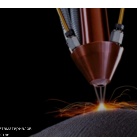
етаматериалов
дстве