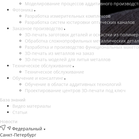
Моделирование процессов аддитивного производст
Фотоника
Разработка измерительных комплексов
Разработка систем юстировки оптических каналов
Заказное производство
3D-печать заготовок деталей и оснастки из полиме
Обработка сложнопрофильных металлических дета
Разработка и производство функциональных макето
3D-печать из металлов на заказ
3D-печать моделей для литья металлов
Техническое обслуживание
Техническое обслуживание
Обучение и консалтинг
Обучение в области аддитивных технологий
Проектирование центров 3D-печати под ключ
База знаний
Видео материалы
Статьи
Новости
Федеральный
Санкт-Петербург