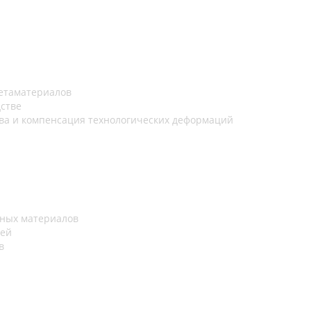
етаматериалов
дстве
ва и компенсация технологических деформаций
рных материалов
лей
в