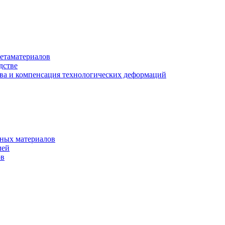
етаматериалов
дстве
ва и компенсация технологических деформаций
рных материалов
лей
ов