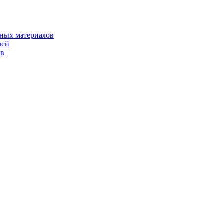
рных материалов
лей
ов