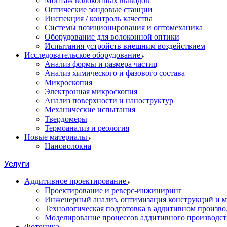
Монтаж волоконных выводов
Оптические зондовые станции
Инспекция / контроль качества
Системы позиционирования и оптомеханика
Оборудование для волоконной оптики
Испытания устройств внешним воздействием
Исследовательское оборудование
Анализ формы и размера частиц
Анализ химического и фазового состава
Микроскопия
Электронная микроскопия
Анализ поверхности и наноструктур
Механические испытания
Твердомеры
Термоанализ и реология
Новые материалы
Нановолокна
Услуги
Аддитивное проектирование
Проектирование и реверс-инжиниринг
Инженерный анализ, оптимизация конструкций и м
Технологическая подготовка в аддитивном произво
Моделирование процессов аддитивного производст
Фотоника