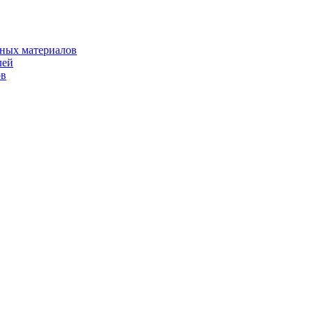
рных материалов
лей
ов