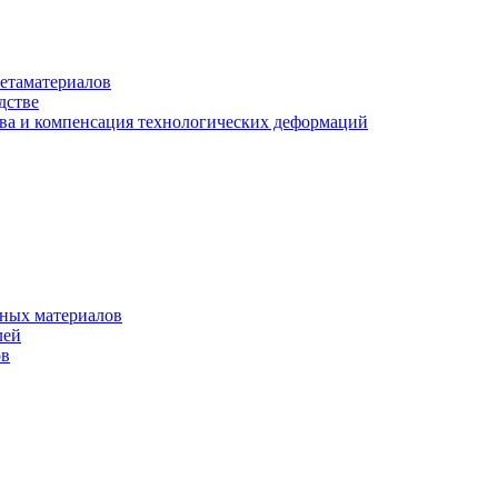
етаматериалов
дстве
ва и компенсация технологических деформаций
рных материалов
лей
ов