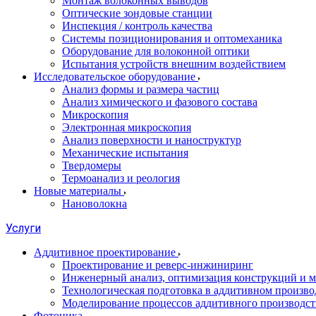
Монтаж волоконных выводов
Оптические зондовые станции
Инспекция / контроль качества
Системы позиционирования и оптомеханика
Оборудование для волоконной оптики
Испытания устройств внешним воздействием
Исследовательское оборудование
Анализ формы и размера частиц
Анализ химического и фазового состава
Микроскопия
Электронная микроскопия
Анализ поверхности и наноструктур
Механические испытания
Твердомеры
Термоанализ и реология
Новые материалы
Нановолокна
Услуги
Аддитивное проектирование
Проектирование и реверс-инжиниринг
Инженерный анализ, оптимизация конструкций и м
Технологическая подготовка в аддитивном произво
Моделирование процессов аддитивного производст
Фотоника