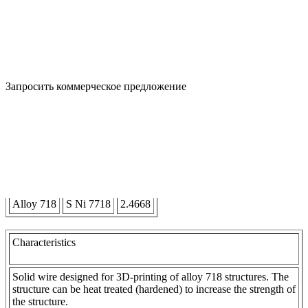
Характеристики
Производитель
—
Voestalpine Bohler Welding
Запросить коммерческое предложение
Описание
Material Type
Alloy 718
S Ni 7718
2.4668
Characteristics
Solid wire designed for 3D-printing of alloy 718 structures. The
structure can be heat treated (hardened) to increase the strength of
the structure.