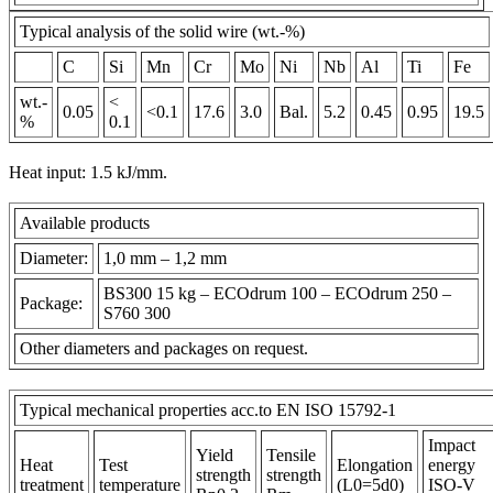
Typical analysis of the solid wire (wt.-%)
C
Si
Mn
Cr
Mo
Ni
Nb
Al
Ti
Fe
wt.-
<
0.05
<0.1
17.6
3.0
Bal.
5.2
0.45
0.95
19.5
%
0.1
Heat input: 1.5 kJ/mm.
Available products
Diameter:
1,0 mm – 1,2 mm
BS300 15 kg – ECOdrum 100 – ECOdrum 250 –
Package:
S760 300
Other diameters and packages on request.
Typical mechanical properties acc.to EN ISO 15792-1
Impact
Yield
Tensile
Heat
Test
Elongation
energy
strength
strength
treatment
temperature
(L0=5d0)
ISO-V