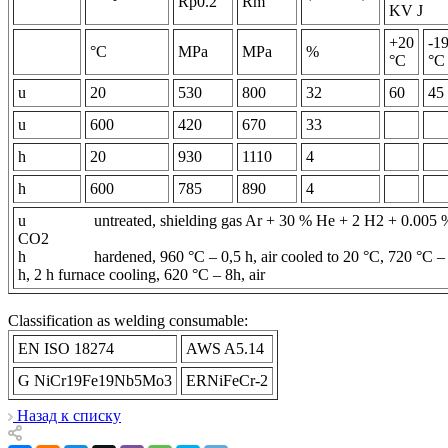
Rp0.2
Rm
KV J
+20
-1
°C
MPa
MPa
%
°C
°C
u
20
530
800
32
60
45
u
600
420
670
33
h
20
930
1110
4
h
600
785
890
4
u untreated, shielding gas Ar + 30 % He + 2 H2 + 0.005 
CO2
h hardened, 960 °C – 0,5 h, air cooled to 20 °C, 720 °C –
h, 2 h furnace cooling, 620 °C – 8h, air
Classification as welding consumable:
EN ISO 18274
AWS A5.14
G NiCr19Fe19Nb5Mo3
ERNiFeCr-2
Назад к списку