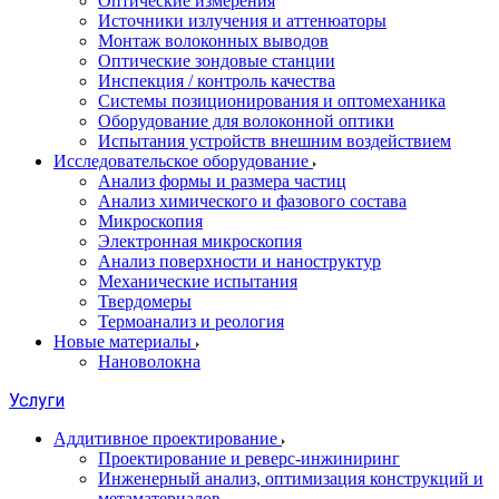
Оптические измерения
Источники излучения и аттенюаторы
Монтаж волоконных выводов
Оптические зондовые станции
Инспекция / контроль качества
Системы позиционирования и оптомеханика
Оборудование для волоконной оптики
Испытания устройств внешним воздействием
Исследовательское оборудование
Анализ формы и размера частиц
Анализ химического и фазового состава
Микроскопия
Электронная микроскопия
Анализ поверхности и наноструктур
Механические испытания
Твердомеры
Термоанализ и реология
Новые материалы
Нановолокна
Услуги
Аддитивное проектирование
Проектирование и реверс-инжиниринг
Инженерный анализ, оптимизация конструкций и
метаматериалов