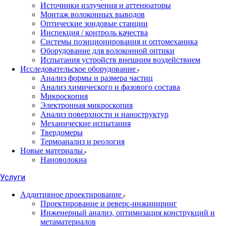
Источники излучения и аттенюаторы
Монтаж волоконных выводов
Оптические зондовые станции
Инспекция / контроль качества
Системы позиционирования и оптомеханика
Оборудование для волоконной оптики
Испытания устройств внешним воздействием
Исследовательское оборудование
Анализ формы и размера частиц
Анализ химического и фазового состава
Микроскопия
Электронная микроскопия
Анализ поверхности и наноструктур
Механические испытания
Твердомеры
Термоанализ и реология
Новые материалы
Нановолокна
Услуги
Аддитивное проектирование
Проектирование и реверс-инжиниринг
Инженерный анализ, оптимизация конструкций и
метаматериалов