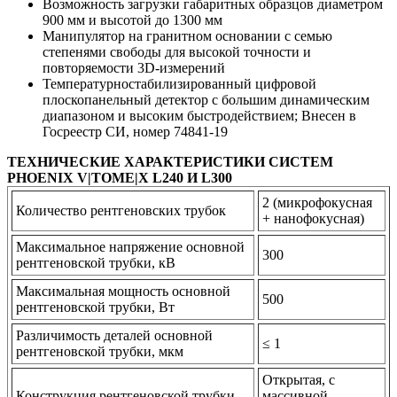
Возможность загрузки габаритных образцов диаметром
900 мм и высотой до 1300 мм
Манипулятор на гранитном основании с семью
степенями свободы для высокой точности и
повторяемости 3D-измерений
Температурностабилизированный цифровой
плоскопанельный детектор с большим динамическим
диапазоном и высоким быстродействием; Внесен в
Госреестр СИ, номер 74841-19
ТЕХНИЧЕСКИЕ ХАРАКТЕРИСТИКИ СИСТЕМ
PHOENIX V|TOME|X L240 И L300
2 (микрофокусная
Количество рентгеновских трубок
+ нанофокусная)
Максимальное напряжение основной
300
рентгеновской трубки, кВ
Максимальная мощность основной
500
рентгеновской трубки, Вт
Различимость деталей основной
≤ 1
рентгеновской трубки, мкм
Открытая, с
Конструкция рентгеновской трубки
массивной