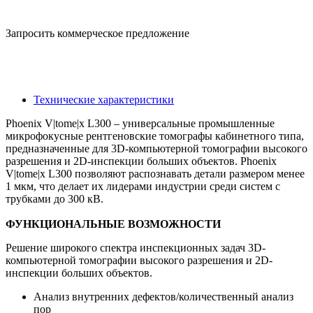
GE/Waygate
Запросить коммерческое предложение
Описание
Технические характеристики
Phoenix V|tome|x L300 – универсальные промышленные
микрофокусные рентгеновские томографы кабинетного типа,
предназначенные для 3D-компьютерной томографии высокого
разрешения и 2D-инспекции больших объектов. Phoenix
V|tome|x L300 позволяют распознавать детали размером менее
1 мкм, что делает их лидерами индустрии среди систем с
трубками до 300 кВ.
ФУНКЦИОНАЛЬНЫЕ ВОЗМОЖНОСТИ
Решение широкого спектра инспекционных задач 3D-
компьютерной томографии высокого разрешения и 2D-
инспекции больших объектов.
Анализ внутренних дефектов/количественный анализ
пор