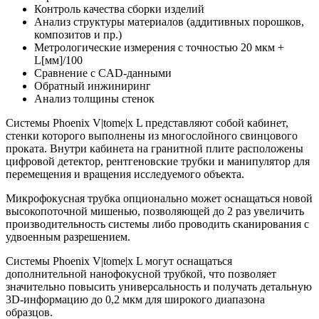
Контроль качества сборки изделий
Анализ структуры материалов (аддитивных порошков,
композитов и пр.)
Метрологические измерения с точностью 20 мкм +
L[мм]/100
Сравнение с CAD-данными
Обратный инжиниринг
Анализ толщины стенок
Системы Phoenix V|tome|x L представляют собой кабинет,
стенки которого выполнены из многослойного свинцового
проката. Внутри кабинета на гранитной плите расположены
цифровой детектор, рентгеновские трубки и манипулятор для
перемещения и вращения исследуемого объекта.
Микрофокусная трубка опционально может оснащаться новой
высокопоточной мишенью, позволяющей до 2 раз увеличить
производительность системы либо проводить сканирования с
удвоенным разрешением.
Системы Phoenix V|tome|x L могут оснащаться
дополнительной нанофокусной трубкой, что позволяет
значительно повысить универсальность и получать детальную
3D-информацию до 0,2 мкм для широкого диапазона
образцов.