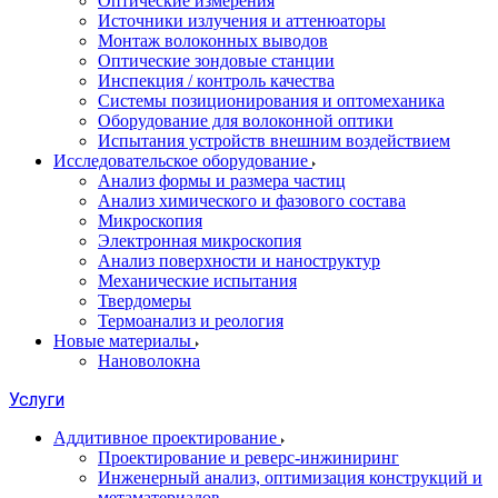
Оптические измерения
Источники излучения и аттенюаторы
Монтаж волоконных выводов
Оптические зондовые станции
Инспекция / контроль качества
Системы позиционирования и оптомеханика
Оборудование для волоконной оптики
Испытания устройств внешним воздействием
Исследовательское оборудование
Анализ формы и размера частиц
Анализ химического и фазового состава
Микроскопия
Электронная микроскопия
Анализ поверхности и наноструктур
Механические испытания
Твердомеры
Термоанализ и реология
Новые материалы
Нановолокна
Услуги
Аддитивное проектирование
Проектирование и реверс-инжиниринг
Инженерный анализ, оптимизация конструкций и
метаматериалов