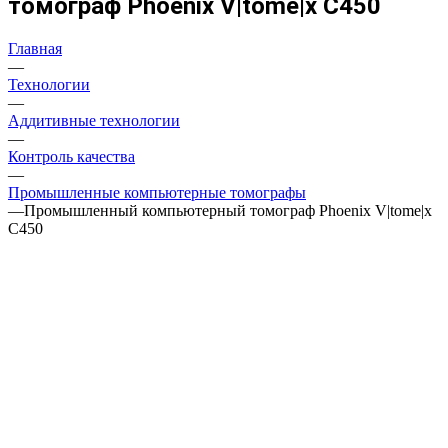
томограф Phoenix V|tome|x C450
Главная
—
Технологии
—
Аддитивные технологии
—
Контроль качества
—
Промышленные компьютерные томографы
—
Промышленный компьютерный томограф Phoenix V|tome|x
C450