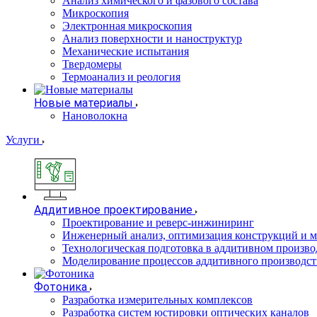
Анализ химического и фазового состава
Микроскопия
Электронная микроскопия
Анализ поверхности и наноструктур
Механические испытания
Твердомеры
Термоанализ и реология
Новые материалы
Нановолокна
Услуги
Аддитивное проектирование
Проектирование и реверс-инжиниринг
Инженерный анализ, оптимизация конструкций и м
Технологическая подготовка в аддитивном произво
Моделирование процессов аддитивного производст
Фотоника
Разработка измерительных комплексов
Разработка систем юстировки оптических каналов