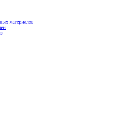
рных материалов
лей
ов