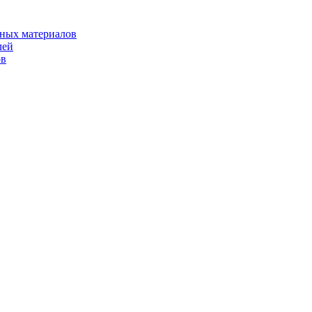
рных материалов
лей
ов