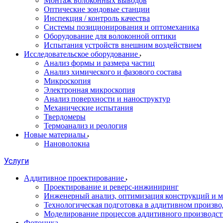
Монтаж волоконных выводов
Оптические зондовые станции
Инспекция / контроль качества
Системы позиционирования и оптомеханика
Оборудование для волоконной оптики
Испытания устройств внешним воздействием
Исследовательское оборудование
Анализ формы и размера частиц
Анализ химического и фазового состава
Микроскопия
Электронная микроскопия
Анализ поверхности и наноструктур
Механические испытания
Твердомеры
Термоанализ и реология
Новые материалы
Нановолокна
Услуги
Аддитивное проектирование
Проектирование и реверс-инжиниринг
Инженерный анализ, оптимизация конструкций и м
Технологическая подготовка в аддитивном произво
Моделирование процессов аддитивного производст
Фотоника