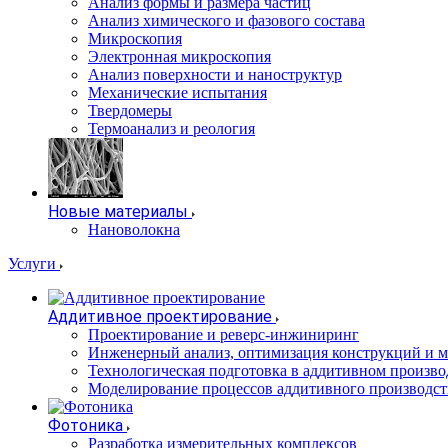
Анализ формы и размера частиц
Анализ химического и фазового состава
Микроскопия
Электронная микроскопия
Анализ поверхности и наноструктур
Механические испытания
Твердомеры
Термоанализ и реология
Новые материалы
Нановолокна
Услуги
Аддитивное проектирование
Проектирование и реверс-инжиниринг
Инженерный анализ, оптимизация конструкций и м
Технологическая подготовка в аддитивном произво
Моделирование процессов аддитивного производст
Фотоника
Разработка измерительных комплексов