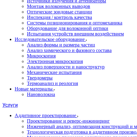
Источники излучения и аттенюаторы
Монтаж волоконных выводов
Оптические зондовые станции
Инспекция / контроль качества
Системы позиционирования и оптомеханика
Оборудование для волоконной оптики
Испытания устройств внешним воздействием
Исследовательское оборудование
Анализ формы и размера частиц
Анализ химического и фазового состава
Микроскопия
Электронная микроскопия
Анализ поверхности и наноструктур
Механические испытания
Твердомеры
Термоанализ и реология
Новые материалы
Нановолокна
Услуги
Аддитивное проектирование
Проектирование и реверс-инжиниринг
Инженерный анализ, оптимизация конструкций и м
Технологическая подготовка в аддитивном произво