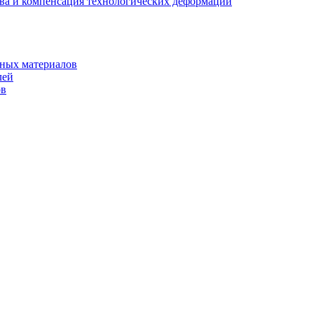
ва и компенсация технологических деформаций
рных материалов
лей
ов