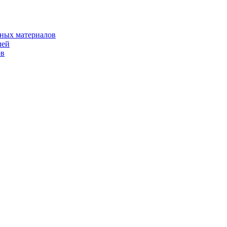
рных материалов
лей
ов