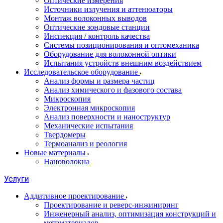
Оптические измерения
Источники излучения и аттенюаторы
Монтаж волоконных выводов
Оптические зондовые станции
Инспекция / контроль качества
Системы позиционирования и оптомеханика
Оборудование для волоконной оптики
Испытания устройств внешним воздействием
Исследовательское оборудование
Анализ формы и размера частиц
Анализ химического и фазового состава
Микроскопия
Электронная микроскопия
Анализ поверхности и наноструктур
Механические испытания
Твердомеры
Термоанализ и реология
Новые материалы
Нановолокна
Услуги
Аддитивное проектирование
Проектирование и реверс-инжиниринг
Инженерный анализ, оптимизация конструкций и
метаматериалов