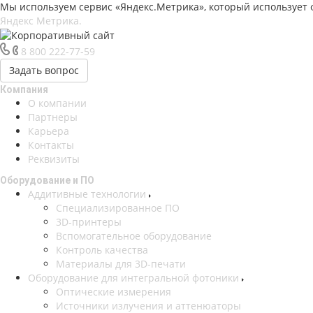
Мы используем сервис «Яндекс.Метрика», который использует ф
Яндекс Метрика.
8 800 222-77-59
Задать вопрос
Компания
О компании
Партнеры
Карьера
Контакты
Реквизиты
Оборудование и ПО
Аддитивные технологии
Специализированное ПО
3D-принтеры
Вспомогательное оборудование
Контроль качества
Материалы для 3D-печати
Оборудование для интегральной фотоники
Оптические измерения
Источники излучения и аттенюаторы