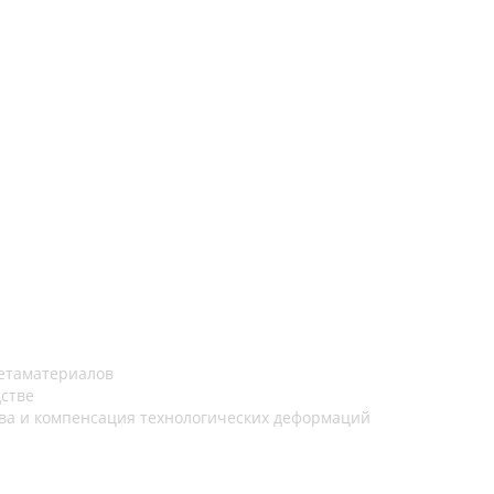
етаматериалов
дстве
ва и компенсация технологических деформаций