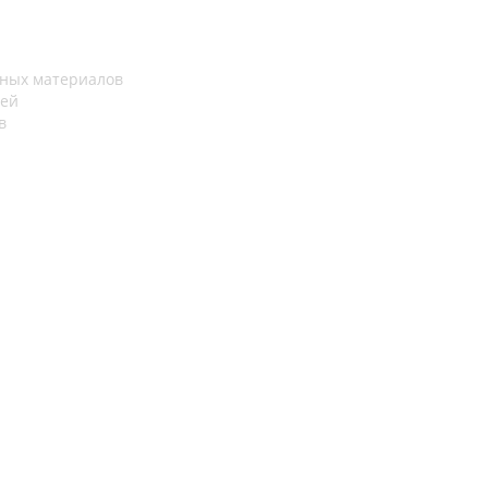
рных материалов
лей
в