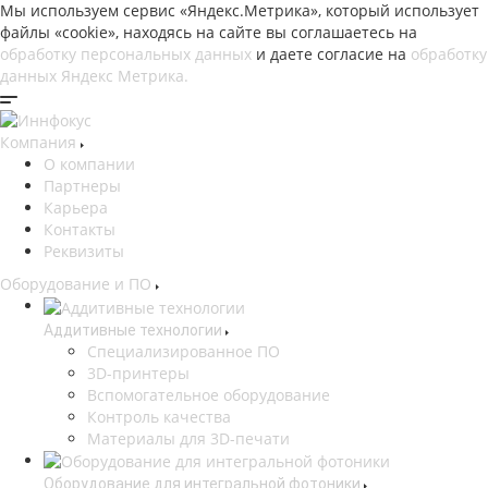
Мы используем сервис «Яндекс.Метрика», который использует
файлы «cookie», находясь на сайте вы соглашаетесь на
обработку персональных данных
и даете согласие на
обработку
данных Яндекс Метрика.
Компания
О компании
Партнеры
Карьера
Контакты
Реквизиты
Оборудование и ПО
Аддитивные технологии
Специализированное ПО
3D-принтеры
Вспомогательное оборудование
Контроль качества
Материалы для 3D-печати
Оборудование для интегральной фотоники