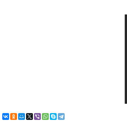
Автоматический анализ отпечатка
Да
Видео
Назад к списку