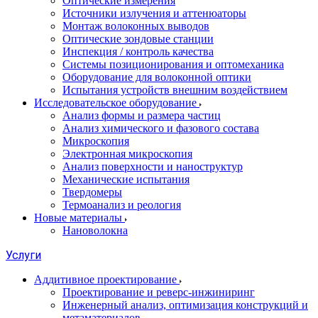
Оптические измерения
Источники излучения и аттенюаторы
Монтаж волоконных выводов
Оптические зондовые станции
Инспекция / контроль качества
Системы позиционирования и оптомеханика
Оборудование для волоконной оптики
Испытания устройств внешним воздействием
Исследовательское оборудование
Анализ формы и размера частиц
Анализ химического и фазового состава
Микроскопия
Электронная микроскопия
Анализ поверхности и наноструктур
Механические испытания
Твердомеры
Термоанализ и реология
Новые материалы
Нановолокна
Услуги
Аддитивное проектирование
Проектирование и реверс-инжиниринг
Инженерный анализ, оптимизация конструкций и
метаматериалов