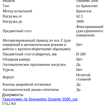
Модель
Duramin-3000
Тип
по Бринеллю
Метод испытаний
Бринелль
Нагрузка от
62.5
Нагрузка до
3000
Фиксированный
Предметный стол
(для единичного
измерения)
Моторизированный привод по оси Z (для
измерений в автоматическом режиме и
Нет
работы с крупногабаритными образцами)
Предметный стол (габариты), мм
Ø 200
Обзорная камера
Нет
Автоматическое приложение нагрузки
Да
Турель
Нет
Нелитой
Корпус
стальной
Кнопка аварийной остановки
Да
Автоматический анализ отпечатка
Да
Документы
Твердомер по Бринеллю Duramin 3000_rus
574,2 Кб