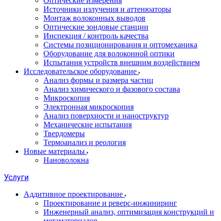
Оптические измерения
Источники излучения и аттенюаторы
Монтаж волоконных выводов
Оптические зондовые станции
Инспекция / контроль качества
Системы позиционирования и оптомеханика
Оборудование для волоконной оптики
Испытания устройств внешним воздействием
Исследовательское оборудование
Анализ формы и размера частиц
Анализ химического и фазового состава
Микроскопия
Электронная микроскопия
Анализ поверхности и наноструктур
Механические испытания
Твердомеры
Термоанализ и реология
Новые материалы
Нановолокна
Услуги
Аддитивное проектирование
Проектирование и реверс-инжиниринг
Инженерный анализ, оптимизация конструкций и
метаматериалов