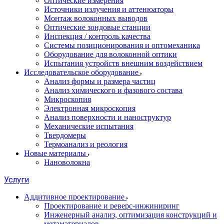
Оптические измерения
Источники излучения и аттенюаторы
Монтаж волоконных выводов
Оптические зондовые станции
Инспекция / контроль качества
Системы позиционирования и оптомеханика
Оборудование для волоконной оптики
Испытания устройств внешним воздействием
Исследовательское оборудование
Анализ формы и размера частиц
Анализ химического и фазового состава
Микроскопия
Электронная микроскопия
Анализ поверхности и наноструктур
Механические испытания
Твердомеры
Термоанализ и реология
Новые материалы
Нановолокна
Услуги
Аддитивное проектирование
Проектирование и реверс-инжиниринг
Инженерный анализ, оптимизация конструкций и
метаматериалов