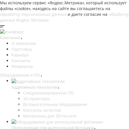
Мы используем сервис «Яндекс.Метрика», который использует
файлы «cookie», находясь на сайте вы соглашаетесь на
обработку персональных данных
и даете согласие на
обработку
данных Яндекс Метрика.
Компания
О компании
Партнеры
Карьера
Контакты
Реквизиты
Оборудование и ПО
Аддитивные технологии
Специализированное ПО
3D-принтеры
Вспомогательное оборудование
Контроль качества
Материалы для 3D-печати
Оборудование для интегральной фотоники