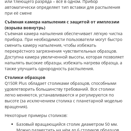
или тлеющего разряда – всё в одном. Прибор
автоматически определяет тип вставки для распыления
при её смене
Съёмная камера напыления с защитой от имплозии
(взрыва вовнутрь)
Съёмная камера напыления обеспечивает лёгкую чистка
прибора. При необходимости пользователи могут быстро
сменить камеру напыления, чтобы избежать
перекрёстного загрязнения чувствительных образцов.
Доступна камера увеличенной высоты, которая позволяет
напылять высокие образцы, избежать нагрева образца, а
также улучшить однородность распыления.
Столики образцов
Q150R Plus обладает столиками образцов, способными
удовлетворить большинству требований. Все столики
легко меняются, устанавливаются и регулируются по
высоте (за исключением столика с планетарной моделью
вращения).
Некоторые примеры столиков:
Базовый вращающийся столик диаметром 50 мм.
Можно разместить на нём до 6 столиков образцов