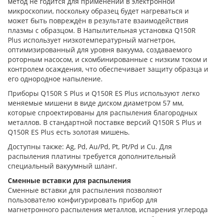
метод не годится для применений в электронной
микроскопии, поскольку образец будет нагреваться и
может быть повреждён в результате взаимодействия
плазмы с образцом. В Напылительная установка Q150R
Plus использует низкотемпературный магнетрон,
оптимизированный для уровня вакуума, создаваемого
роторным насосом, и скомбинированные с низким током и
контролем осаждения, что обеспечивает защиту образца и
его однородное напыление.
Приборы Q150R S Plus и Q150R ES Plus используют легко
меняемые мишени в виде диском диаметром 57 мм,
которые спроектированы для распыления благородных
металлов. В стандартной поставке версий Q150R S Plus и
Q150R ES Plus есть золотая мишень.
Доступны также: Ag, Pd, Au/Pd, Pt, Pt/Pd и Cu. Для
распыления платины требуется дополнительный
специальный вакуумный шланг.
Сменные вставки для распыления
Сменные вставки для распыления позволяют
пользователю конфигурировать прибор для
магнетронного распыления металлов, испарения углерода