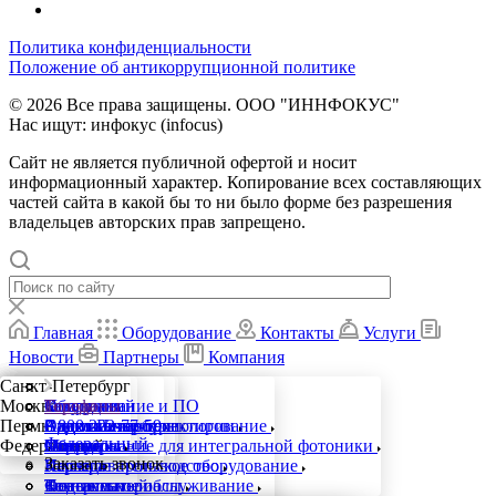
Политика конфиденциальности
Положение об антикоррупционной политике
© 2026 Все права защищены. ООО "ИННФОКУС"
Нас ищут: инфокус (infocus)
Сайт не является публичной офертой и носит
информационный характер. Копирование всех составляющих
частей сайта в какой бы то ни было форме без разрешения
владельцев авторских прав запрещено.
Главная
Оборудование
Контакты
Услуги
Новости
Партнеры
Компания
Санкт-Петербург
Москва
Компания
Оборудование и ПО
Услуги
База знаний
Города
Телефоны
Пермь
О компании
Аддитивные технологии
Аддитивное проектирование
Видео материалы
Санкт-Петербург
8 800 222-77-59
Федеральный
Федеральный
Партнеры
Оборудование для интегральной фотоники
Фотоника
Статьи
Москва
Заказать звонок
Карьера
Исследовательское оборудование
Заказное производство
Пермь
Контакты
Новые материалы
Техническое обслуживание
Федеральный