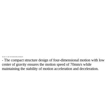
- The industry's most efficient CHUCK test system running speed &
GT;70mm/s, motion precision 1 m, while moving the translocation
time index time 500ms, excellent system operating parameters have
reached the highest level of the industry, ultra-high test accuracy and
efficiency to meet all kinds of wafers and devices of high
repeatability and stability test, compared with other probe brands in
the industry, the test efficiency is effectively increased by more than
40%.
- -60 ~300 is the highest temperature wide area in the industry, with
temperature control accuracy and stability better than 0.08,
providing reliability wafer testing in high and low temperature
environments.
- The compact structure design of four-dimensional motion with low
center of gravity ensures the motion speed of 70mm/s while
maintaining the stability of motion acceleration and deceleration.