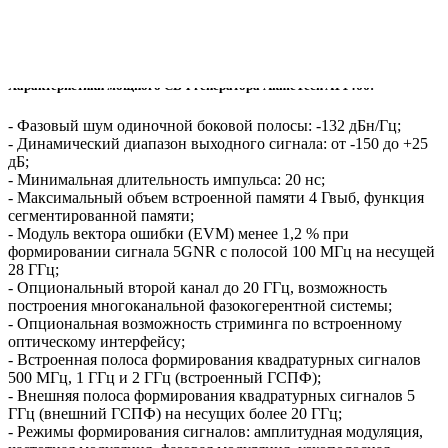
- AT1466L (6 кГц - 67 ГГц)
- AT1466N (6 кГц - 90 ГГц)
- AT1466P (6 кГц - 110 ГГц)
Характеристики мощного СВЧ генератора AkmeTech AT1466:
- Фазовый шум одиночной боковой полосы: -132 дБн/Гц;
- Динамический диапазон выходного сигнала: от -150 до +25
дБ;
- Минимальная длительность импульса: 20 нс;
- Максимальный объем встроенной памяти 4 Гвыб, функция
сегментированной памяти;
- Модуль вектора ошибки (EVM) менее 1,2 % при
формировании сигнала 5GNR с полосой 100 МГц на несущей
28 ГГц;
- Опциональный второй канал до 20 ГГц, возможность
построения многоканальной фазокогерентной системы;
- Опциональная возможность стриминга по встроенному
оптическому интерфейсу;
- Встроенная полоса формирования квадратурных сигналов
500 МГц, 1 ГГц и 2 ГГц (встроенный ГСПФ);
- Внешняя полоса формирования квадратурных сигналов 5
ГГц (внешний ГСПФ) на несущих более 20 ГГц;
- Режимы формирования сигналов: амплитудная модуляция,