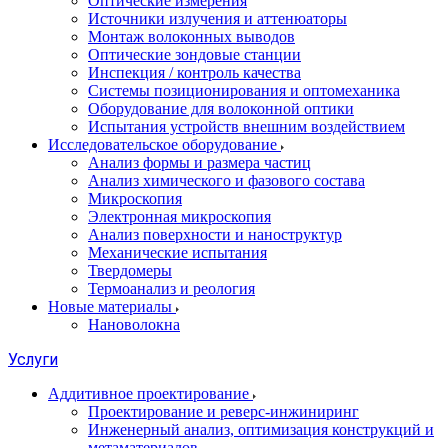
Оптические измерения
Источники излучения и аттенюаторы
Монтаж волоконных выводов
Оптические зондовые станции
Инспекция / контроль качества
Системы позиционирования и оптомеханика
Оборудование для волоконной оптики
Испытания устройств внешним воздействием
Исследовательское оборудование
Анализ формы и размера частиц
Анализ химического и фазового состава
Микроскопия
Электронная микроскопия
Анализ поверхности и наноструктур
Механические испытания
Твердомеры
Термоанализ и реология
Новые материалы
Нановолокна
Услуги
Аддитивное проектирование
Проектирование и реверс-инжиниринг
Инженерный анализ, оптимизация конструкций и
метаматериалов