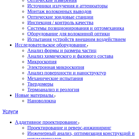
Оптические измерения
Источники излучения и аттенюаторы
Монтаж волоконных выводов
Оптические зондовые станции
Инспекция / контроль качества
Системы позиционирования и оптомеханика
Оборудование для волоконной оптики
Испытания устройств внешним воздействием
Исследовательское оборудование
Анализ формы и размера частиц
Анализ химического и фазового состава
Микроскопия
Электронная микроскопия
Анализ поверхности и наноструктур
Механические испытания
Твердомеры
Термоанализ и реология
Новые материалы
Нановолокна
Услуги
Аддитивное проектирование
Проектирование и реверс-инжиниринг
Инженерный анализ, оптимизация конструкций и
метаматериалов