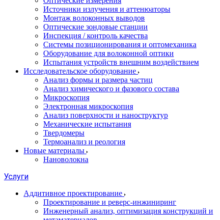
Оптические измерения
Источники излучения и аттенюаторы
Монтаж волоконных выводов
Оптические зондовые станции
Инспекция / контроль качества
Системы позиционирования и оптомеханика
Оборудование для волоконной оптики
Испытания устройств внешним воздействием
Исследовательское оборудование
Анализ формы и размера частиц
Анализ химического и фазового состава
Микроскопия
Электронная микроскопия
Анализ поверхности и наноструктур
Механические испытания
Твердомеры
Термоанализ и реология
Новые материалы
Нановолокна
Услуги
Аддитивное проектирование
Проектирование и реверс-инжиниринг
Инженерный анализ, оптимизация конструкций и
метаматериалов