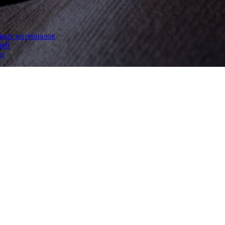
рных материалов
лей
ов