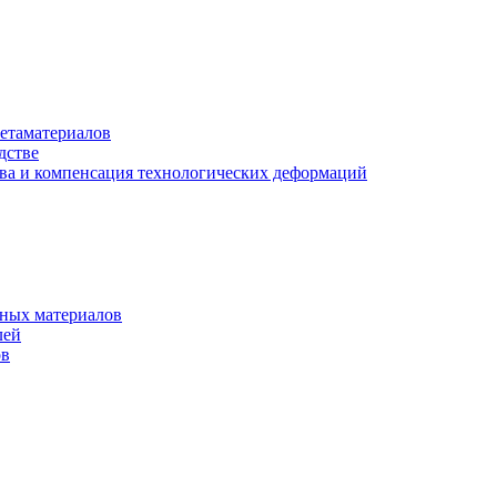
етаматериалов
дстве
ва и компенсация технологических деформаций
рных материалов
лей
ов