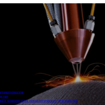
етаматериалов
дстве
ва и компенсация технологических деформаций