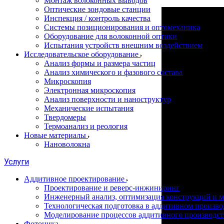
Монтаж волоконных выводов
Оптические зондовые станции
Инспекция / контроль качества
Системы позиционирования и оптомеханика
Оборудование для волоконной оптики
Испытания устройств внешним воздействием
Исследовательское оборудование
Анализ формы и размера частиц
Анализ химического и фазового состава
Микроскопия
Электронная микроскопия
Анализ поверхности и наноструктур
Механические испытания
Твердомеры
Термоанализ и реология
Новые материалы
Нановолокна
Услуги
Аддитивное проектирование
Проектирование и реверс-инжиниринг
Инженерный анализ, оптимизация конструкций и м
Технологическая подготовка в аддитивном произво
Моделирование процессов аддитивного производст
Фотоника