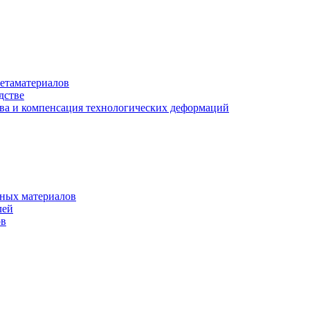
етаматериалов
дстве
ва и компенсация технологических деформаций
рных материалов
лей
ов