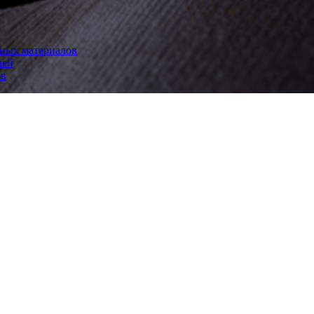
рных материалов
лей
ов