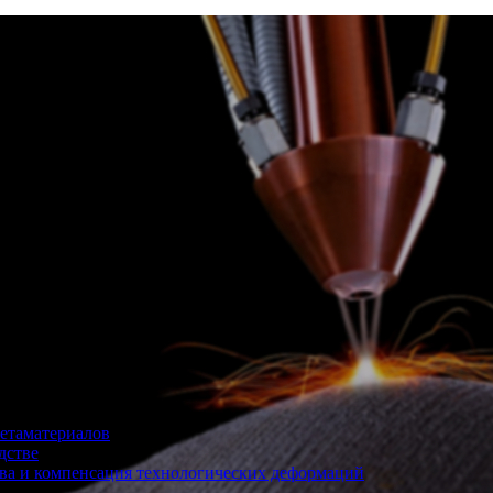
етаматериалов
дстве
ва и компенсация технологических деформаций