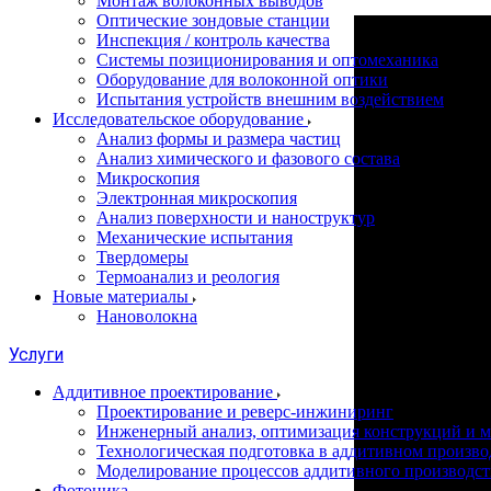
Монтаж волоконных выводов
Оптические зондовые станции
Инспекция / контроль качества
Системы позиционирования и оптомеханика
Оборудование для волоконной оптики
Испытания устройств внешним воздействием
Исследовательское оборудование
Анализ формы и размера частиц
Анализ химического и фазового состава
Микроскопия
Электронная микроскопия
Анализ поверхности и наноструктур
Механические испытания
Твердомеры
Термоанализ и реология
Новые материалы
Нановолокна
Услуги
Аддитивное проектирование
Проектирование и реверс-инжиниринг
Инженерный анализ, оптимизация конструкций и м
Технологическая подготовка в аддитивном произво
Моделирование процессов аддитивного производст
Фотоника