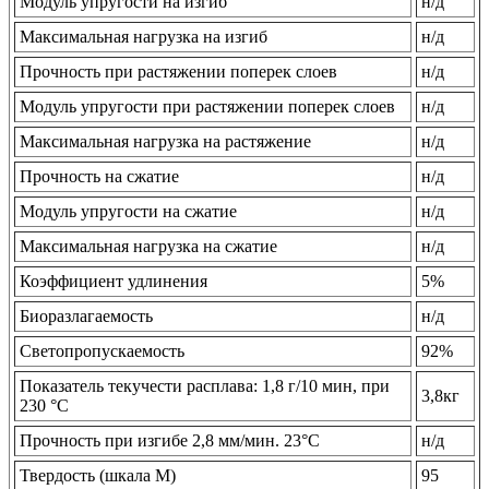
Модуль упругости на изгиб
н/д
Максимальная нагрузка на изгиб
н/д
Прочность при растяжении поперек слоев
н/д
Модуль упругости при растяжении поперек слоев
н/д
Максимальная нагрузка на растяжение
н/д
Прочность на сжатие
н/д
Модуль упругости на сжатие
н/д
Максимальная нагрузка на сжатие
н/д
Коэффициент удлинения
5%
Биоразлагаемость
н/д
Светопропускаемость
92%
Показатель текучести расплава: 1,8 г/10 мин, при
3,8кг
230 °С
Прочность при изгибе 2,8 мм/мин. 23°C
н/д
Твердость (шкала М)
95