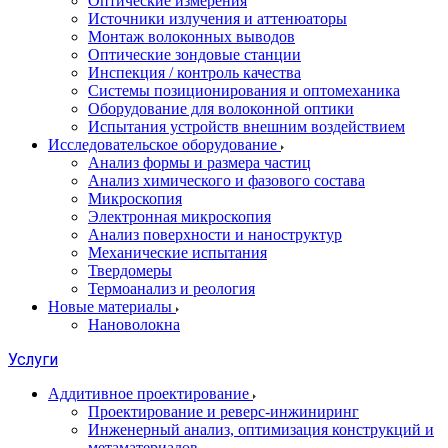
Оптические измерения
Источники излучения и аттенюаторы
Монтаж волоконных выводов
Оптические зондовые станции
Инспекция / контроль качества
Системы позиционирования и оптомеханика
Оборудование для волоконной оптики
Испытания устройств внешним воздействием
Исследовательское оборудование
Анализ формы и размера частиц
Анализ химического и фазового состава
Микроскопия
Электронная микроскопия
Анализ поверхности и наноструктур
Механические испытания
Твердомеры
Термоанализ и реология
Новые материалы
Нановолокна
Услуги
Аддитивное проектирование
Проектирование и реверс-инжиниринг
Инженерный анализ, оптимизация конструкций и
метаматериалов