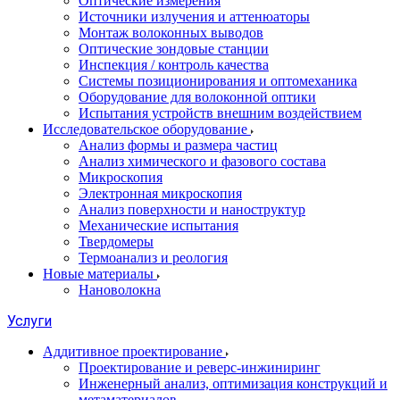
Оптические измерения
Источники излучения и аттенюаторы
Монтаж волоконных выводов
Оптические зондовые станции
Инспекция / контроль качества
Системы позиционирования и оптомеханика
Оборудование для волоконной оптики
Испытания устройств внешним воздействием
Исследовательское оборудование
Анализ формы и размера частиц
Анализ химического и фазового состава
Микроскопия
Электронная микроскопия
Анализ поверхности и наноструктур
Механические испытания
Твердомеры
Термоанализ и реология
Новые материалы
Нановолокна
Услуги
Аддитивное проектирование
Проектирование и реверс-инжиниринг
Инженерный анализ, оптимизация конструкций и
метаматериалов