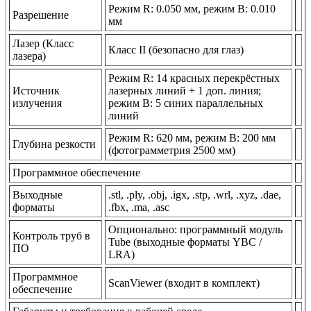
Режим R: 0.050 мм, режим B: 0.010
Разрешение
мм
Лазер (Класс
Класс II (безопасно для глаз)
лазера)
Режим R: 14 красных перекрёстных
Источник
лазерных линий + 1 доп. линия;
излучения
режим B: 5 синих параллельных
линий
Режим R: 620 мм, режим B: 200 мм
Глубина резкости
(фотограмметрия 2500 мм)
Программное обеспечение
Выходные
.stl, .ply, .obj, .igx, .stp, .wrl, .xyz, .dae,
форматы
.fbx, .ma, .asc
Опционально: программный модуль
Контроль труб в
Tube (выходные форматы YBC /
ПО
LRA)
Программное
ScanViewer (входит в комплект)
обеспечение