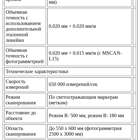
мм)
Объемная
точность с
использованием
0.020 мм + 0.020 мм/м
дополнительной
эталонной
линейки
Объемная
0.020 мм + 0.015 мм/м (с MSCAN-
точность c
L15)
фотограмметрией
Технические характеристики
Скорость
650 000 измерений/сек
измерений
Режим
По светоотражающим маркерам
сканирования
(меткам)
Расстояние до
Режим R: 500 мм, режим B: 180 мм
объекта
Область
До 550 х 600 мм (фотограмметрия
сканирования
2500 х 3000 мм)