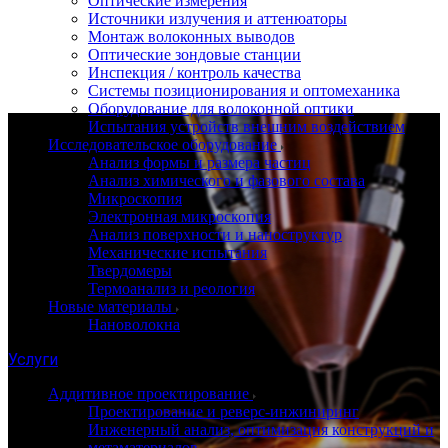
Оптические измерения
Источники излучения и аттенюаторы
Монтаж волоконных выводов
Оптические зондовые станции
Инспекция / контроль качества
Системы позиционирования и оптомеханика
Оборудование для волоконной оптики
Испытания устройств внешним воздействием
Исследовательское оборудование
Анализ формы и размера частиц
Анализ химического и фазового состава
Микроскопия
Электронная микроскопия
Анализ поверхности и наноструктур
Механические испытания
Твердомеры
Термоанализ и реология
Новые материалы
Нановолокна
Услуги
Аддитивное проектирование
Проектирование и реверс-инжиниринг
Инженерный анализ, оптимизация конструкций и
метаматериалов