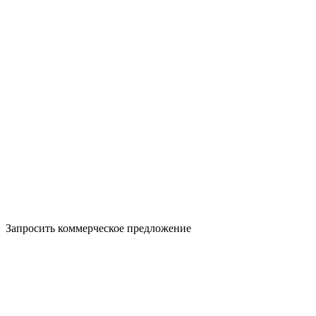
Характеристики
Производитель
—
GOM
Запросить коммерческое предложение
Описание
Технические характеристики