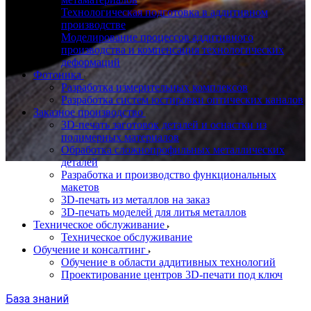
Технологическая подготовка в аддитивном
производстве
Моделирование процессов аддитивного
производства и компенсация технологических
деформаций
Фотоника
Разработка измерительных комплексов
Разработка систем юстировки оптических каналов
Заказное производство
3D-печать заготовок деталей и оснастки из
полимерных материалов
Обработка сложнопрофильных металлических
деталей
Разработка и производство функциональных
макетов
3D-печать из металлов на заказ
3D-печать моделей для литья металлов
Техническое обслуживание
Техническое обслуживание
Обучение и консалтинг
Обучение в области аддитивных технологий
Проектирование центров 3D-печати под ключ
База знаний