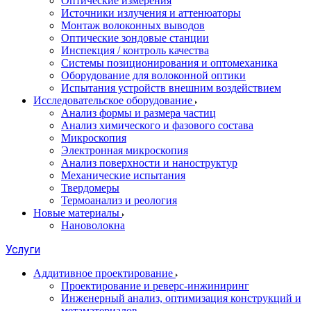
Оптические измерения
Источники излучения и аттенюаторы
Монтаж волоконных выводов
Оптические зондовые станции
Инспекция / контроль качества
Системы позиционирования и оптомеханика
Оборудование для волоконной оптики
Испытания устройств внешним воздействием
Исследовательское оборудование
Анализ формы и размера частиц
Анализ химического и фазового состава
Микроскопия
Электронная микроскопия
Анализ поверхности и наноструктур
Механические испытания
Твердомеры
Термоанализ и реология
Новые материалы
Нановолокна
Услуги
Аддитивное проектирование
Проектирование и реверс-инжиниринг
Инженерный анализ, оптимизация конструкций и
метаматериалов