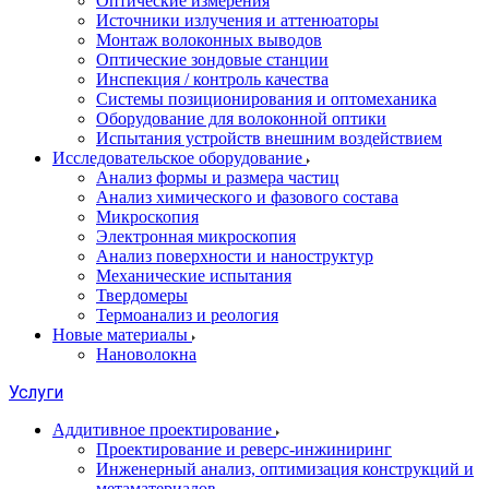
Оптические измерения
Источники излучения и аттенюаторы
Монтаж волоконных выводов
Оптические зондовые станции
Инспекция / контроль качества
Системы позиционирования и оптомеханика
Оборудование для волоконной оптики
Испытания устройств внешним воздействием
Исследовательское оборудование
Анализ формы и размера частиц
Анализ химического и фазового состава
Микроскопия
Электронная микроскопия
Анализ поверхности и наноструктур
Механические испытания
Твердомеры
Термоанализ и реология
Новые материалы
Нановолокна
Услуги
Аддитивное проектирование
Проектирование и реверс-инжиниринг
Инженерный анализ, оптимизация конструкций и
метаматериалов