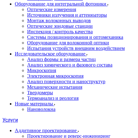
Оборудование для интегральной фотоники
Оптические измерения
Источники излучения и аттенюаторы
Монтаж волоконных выводов
Оптические зондовые станции
Инспекция / контроль качества
Системы позиционирования и оптомеханика
Оборудование для волоконной оптики
Испытания устройств внешним воздействием
Исследовательское оборудование
Анализ формы и размера частиц
Анализ химического и фазового состава
Микроскопия
Электронная микроскопия
Анализ поверхности и наноструктур
Механические испытания
Твердомеры
Термоанализ и реология
Новые материалы
Нановолокна
Услуги
Аддитивное проектирование
Проектирование и реверс-инжиниринг