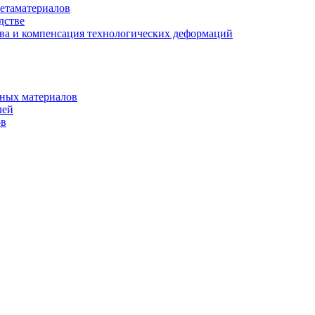
етаматериалов
дстве
ва и компенсация технологических деформаций
рных материалов
лей
ов