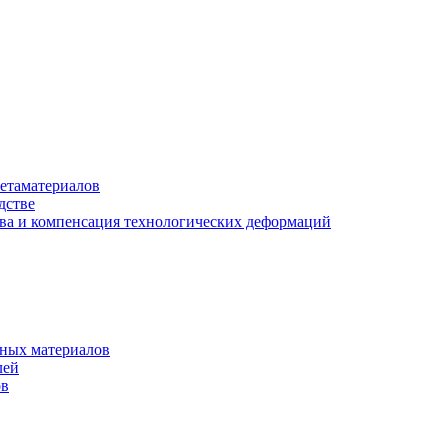
етаматериалов
дстве
ва и компенсация технологических деформаций
рных материалов
лей
ов