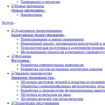
Термоанализ и реология
Новые материалы
Нановолокна
Услуги
Аддитивное проектирование
Проектирование и реверс-инжиниринг
Инженерный анализ, оптимизация конструкций и м
Технологическая подготовка в аддитивном произво
Моделирование процессов аддитивного производст
Фотоника
Разработка измерительных комплексов
Разработка систем юстировки оптических каналов
Заказное производство
3D-печать заготовок деталей и оснастки из полиме
Обработка сложнопрофильных металлических дета
Разработка и производство функциональных макет
3D-печать из металлов на заказ
3D-печать моделей для литья металлов