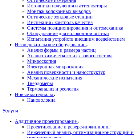
Оптические измерения
Источники излучения и аттенюаторы
Монтаж волоконных выводов
Оптические зондовые станции
Инспекция / контроль качества
Системы позиционирования и оптомеханика
Оборудование для волоконной оптики
Испытания устройств внешним воздействием
Исследовательское оборудование
Анализ формы и размера частиц
Анализ химического и фазового состава
Микроскопия
Электронная микроскопия
Анализ поверхности и наноструктур
Механические испытания
Твердомеры
Термоанализ и реология
Новые материалы
Нановолокна
Услуги
Аддитивное проектирование
Проектирование и реверс-инжиниринг
Инженерный анализ, оптимизация конструкций и
метаматериалов