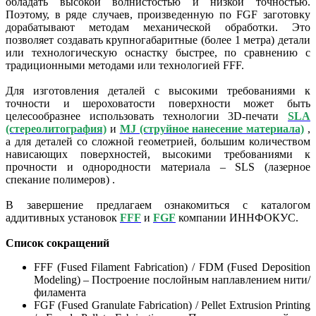
обладать высокой волнистостью и низкой точностью.
Поэтому, в ряде случаев, произведенную по FGF заготовку
дорабатывают методам механической обработки. Это
позволяет создавать крупногабаритные (более 1 метра) детали
или технологическую оснастку быстрее, по сравнению с
традиционными методами или технологией FFF.
Для изготовления деталей с высокими требованиями к
точности и шероховатости поверхности может быть
целесообразнее использовать технологии 3D-печати
SLA
(стереолитография)
и
MJ (струйное нанесение материала)
,
а для деталей со сложной геометрией, большим количеством
нависающих поверхностей, высокими требованиями к
прочности и однородности материала – SLS (лазерное
спекание полимеров) .
В завершение предлагаем ознакомиться с каталогом
аддитивных установок
FFF
и
FGF
компании ИННФОКУС.
Список сокращений
FFF (Fused Filament Fabrication) / FDM (Fused Deposition
Modeling) – Построение послойным наплавлением нити/
филамента
FGF (Fused Granulate Fabrication) / Pellet Extrusion Printing