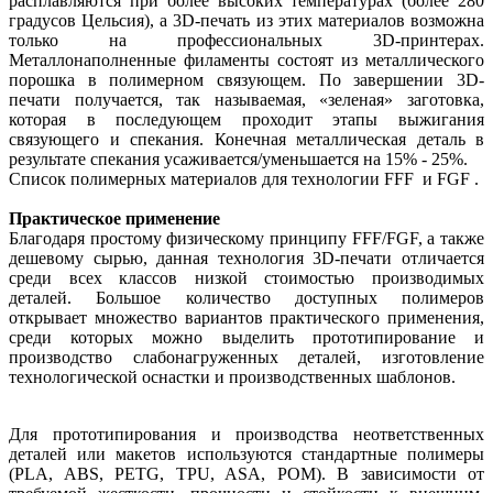
расплавляются при более высоких температурах (более 280
градусов Цельсия), а 3D-печать из этих материалов возможна
только на профессиональных 3D-принтерах.
Металлонаполненные филаменты состоят из металлического
порошка в полимерном связующем. По завершении 3D-
печати получается, так называемая, «зеленая» заготовка,
которая в последующем проходит этапы выжигания
связующего и спекания. Конечная металлическая деталь в
результате спекания усаживается/уменьшается на 15% - 25%.
Список полимерных материалов для технологии FFF и FGF .
Практическое применение
Благодаря простому физическому принципу FFF/FGF, а также
дешевому сырью, данная технология 3D-печати отличается
среди всех классов низкой стоимостью производимых
деталей. Большое количество доступных полимеров
открывает множество вариантов практического применения,
среди которых можно выделить прототипирование и
производство слабонагруженных деталей, изготовление
технологической оснастки и производственных шаблонов.
Для прототипирования и производства неответственных
деталей или макетов используются стандартные полимеры
(PLA, ABS, PETG, TPU, ASA, POM). В зависимости от