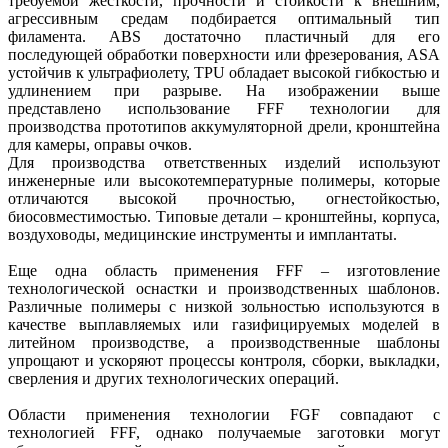
требуемой жесткости, прочности и стойкости к внешним,
агрессивным средам подбирается оптимальный тип
филамента. ABS достаточно пластичный для его
последующей обработки поверхности или фрезерования, ASA
устойчив к ультрафиолету, TPU обладает высокой гибкостью и
удлинением при разрыве. На изображении выше
представлено использование FFF технологии для
производства прототипов аккумуляторной дрели, кронштейна
для камеры, оправы очков.
Для производства ответственных изделий используют
инженерные или высокотемпературные полимеры, которые
отличаются высокой прочностью, огнестойкостью,
биосовместимостью. Типовые детали – кронштейны, корпуса,
воздуховоды, медицинские инструменты и имплантаты.
Еще одна область применения FFF – изготовление
технологической оснастки и производственных шаблонов.
Различные полимеры с низкой зольностью используются в
качестве выплавляемых или газифицируемых моделей в
литейном производстве, а производственные шаблоны
упрощают и ускоряют процессы контроля, сборки, выкладки,
сверления и других технологических операций.
Области применения технологии FGF совпадают с
технологией FFF, однако получаемые заготовки могут