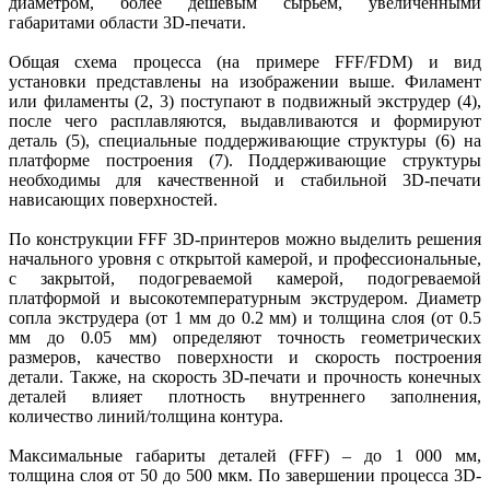
диаметром, более дешевым сырьем, увеличенными
габаритами области 3D-печати.
Общая схема процесса (на примере FFF/FDM) и вид
установки представлены на изображении выше. Филамент
или филаменты (2, 3) поступают в подвижный экструдер (4),
после чего расплавляются, выдавливаются и формируют
деталь (5), специальные поддерживающие структуры (6) на
платформе построения (7). Поддерживающие структуры
необходимы для качественной и стабильной 3D-печати
нависающих поверхностей.
По конструкции FFF 3D-принтеров можно выделить решения
начального уровня с открытой камерой, и профессиональные,
с закрытой, подогреваемой камерой, подогреваемой
платформой и высокотемпературным экструдером. Диаметр
сопла экструдера (от 1 мм до 0.2 мм) и толщина слоя (от 0.5
мм до 0.05 мм) определяют точность геометрических
размеров, качество поверхности и скорость построения
детали. Также, на скорость 3D-печати и прочность конечных
деталей влияет плотность внутреннего заполнения,
количество линий/толщина контура.
Максимальные габариты деталей (FFF) – до 1 000 мм,
толщина слоя от 50 до 500 мкм. По завершении процесса 3D-