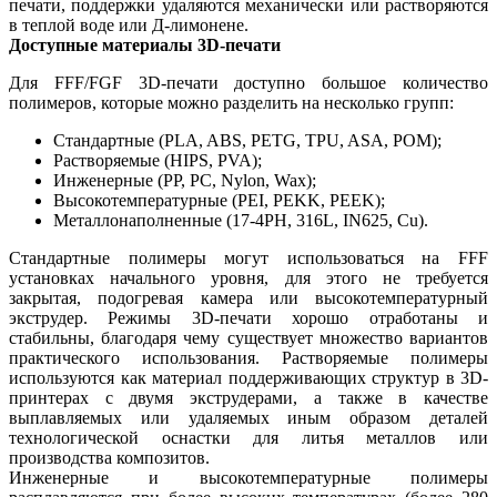
печати, поддержки удаляются механически или растворяются
в теплой воде или Д-лимонене.
Доступные материалы 3D-печати
Для FFF/FGF 3D-печати доступно большое количество
полимеров, которые можно разделить на несколько групп:
Стандартные (PLA, ABS, PETG, TPU, ASA, POM);
Растворяемые (HIPS, PVA);
Инженерные (PP, PC, Nylon, Wax);
Высокотемпературные (PEI, PEKK, PEEK);
Металлонаполненные (17-4PH, 316L, IN625, Cu).
Стандартные полимеры могут использоваться на FFF
установках начального уровня, для этого не требуется
закрытая, подогревая камера или высокотемпературный
экструдер. Режимы 3D-печати хорошо отработаны и
стабильны, благодаря чему существует множество вариантов
практического использования. Растворяемые полимеры
используются как материал поддерживающих структур в 3D-
принтерах с двумя экструдерами, а также в качестве
выплавляемых или удаляемых иным образом деталей
технологической оснастки для литья металлов или
производства композитов.
Инженерные и высокотемпературные полимеры