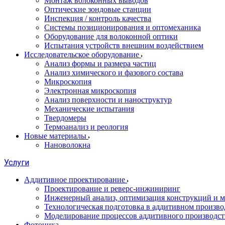
Монтаж волоконных выводов
Оптические зондовые станции
Инспекция / контроль качества
Системы позиционирования и оптомеханика
Оборудование для волоконной оптики
Испытания устройств внешним воздействием
Исследовательское оборудование
Анализ формы и размера частиц
Анализ химического и фазового состава
Микроскопия
Электронная микроскопия
Анализ поверхности и наноструктур
Механические испытания
Твердомеры
Термоанализ и реология
Новые материалы
Нановолокна
Услуги
Аддитивное проектирование
Проектирование и реверс-инжиниринг
Инженерный анализ, оптимизация конструкций и м
Технологическая подготовка в аддитивном произво
Моделирование процессов аддитивного производст
Фотоника