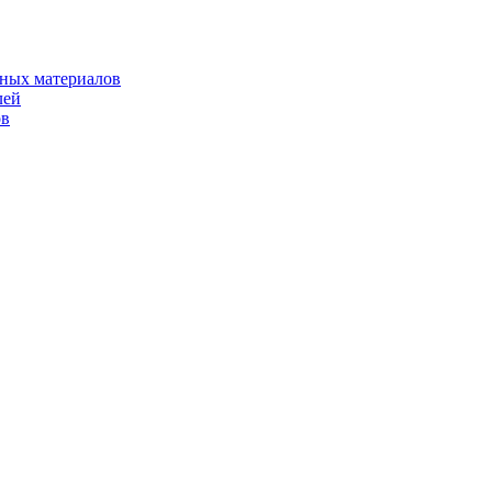
рных материалов
лей
ов