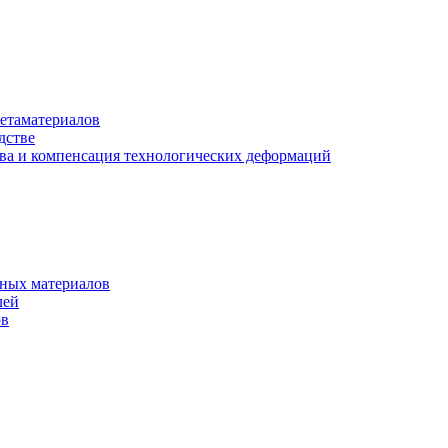
етаматериалов
дстве
ва и компенсация технологических деформаций
рных материалов
лей
ов