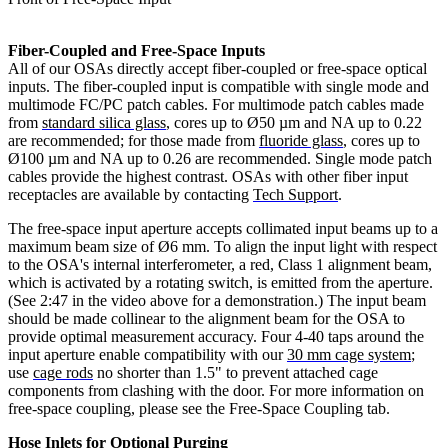
Fiber-Coupled and Free-Space Inputs
All of our OSAs directly accept fiber-coupled or free-space optical
inputs. The fiber-coupled input is compatible with single mode and
multimode FC/PC patch cables. For multimode patch cables made
from
standard silica glass
, cores up to Ø50 µm and NA up to 0.22
are recommended; for those made from
fluoride glass
, cores up to
Ø100 µm and NA up to 0.26 are recommended. Single mode patch
cables provide the highest contrast. OSAs with other fiber input
receptacles are available by contacting
Tech Support
.
The free-space input aperture accepts collimated input beams up to a
maximum beam size of Ø6 mm. To align the input light with respect
to the OSA's internal interferometer, a red, Class 1 alignment beam,
which is activated by a rotating switch, is emitted from the aperture.
(See 2:47 in the video above for a demonstration.) The input beam
should be made collinear to the alignment beam for the OSA to
provide optimal measurement accuracy. Four 4-40 taps around the
input aperture enable compatibility with our
30 mm cage system
;
use
cage rods
no shorter than 1.5" to prevent attached cage
components from clashing with the door. For more information on
free-space coupling, please see the Free-Space Coupling tab.
Hose Inlets for Optional Purging