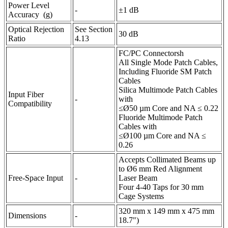
Power Level
-
±1 dB
Accuracy (g)
Optical Rejection
See Section
30 dB
Ratio
4.13
FC/PC Connectorsh
All Single Mode Patch Cables,
Including Fluoride SM Patch
Cables
Silica Multimode Patch Cables
Input Fiber
-
with
Compatibility
≤Ø50 µm Core and NA ≤ 0.22
Fluoride Multimode Patch
Cables with
≤Ø100 µm Core and NA ≤
0.26
Accepts Collimated Beams up
to Ø6 mm Red Alignment
Free-Space Input
-
Laser Beam
Four 4-40 Taps for 30 mm
Cage Systems
320 mm x 149 mm x 475 mm
Dimensions
-
18.7")