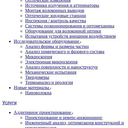
Оптические измерения
Источники излучения и аттенюаторы
Монтаж волоконных выводов
Оптические зондовые станции
Инспекция / контроль качества
Системы позиционирования и оптомеханика
Оборудование для волоконной оптики
Испытания устройств внешним воздействием
Исследовательское оборудование
Анализ формы и размера частиц
Анализ химического и фазового состава
Микроскопия
Электронная микроскопия
Анализ поверхности и наноструктур
Механические испытания
Твердомеры
Термоанализ и реология
Новые материалы
Нановолокна
Услуги
Аддитивное проектирование
Проектирование и реверс-инжиниринг
Инженерный анализ, оптимизация конструкций и
метаматериалов