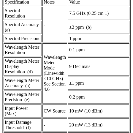
Specification
Notes
Value
Spectral
7.5 GHz (0.25 cm-1)
Resolution
Spectral Accuracy
-
±2 ppm (b)
(a)
Spectral Precisionc
1 ppm
Wavelength Meter
0.1 ppm
Resolution
Wavelength
Wavelength Meter
Meter
Display
9 Decimals
Mode
Resolution (d)
(Linewidth
<10 GHz)
Wavelength Meter
±1 ppm
See Section
Accuracy (a)
4.6
Wavelength Meter
0.2 ppm
Precision (e)
Input Power
CW Source
10 mW (10 dBm)
(Max)
Input Damage
-
20 mW (13 dBm)
Threshold (f)