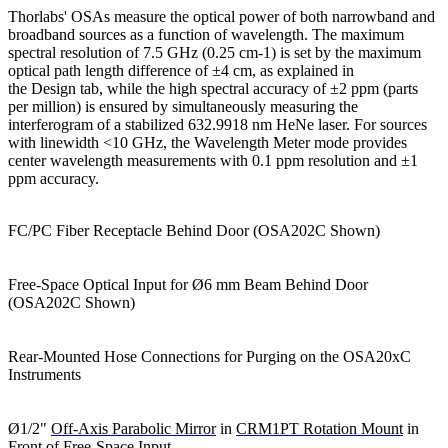
Thorlabs' OSAs measure the optical power of both narrowband and
broadband sources as a function of wavelength. The maximum
spectral resolution of 7.5 GHz (0.25 cm-1) is set by the maximum
optical path length difference of ±4 cm, as explained in
the Design tab, while the high spectral accuracy of ±2 ppm (parts
per million) is ensured by simultaneously measuring the
interferogram of a stabilized 632.9918 nm HeNe laser. For sources
with linewidth <10 GHz, the Wavelength Meter mode provides
center wavelength measurements with 0.1 ppm resolution and ±1
ppm accuracy.
FC/PC Fiber Receptacle Behind Door (OSA202C Shown)
Free-Space Optical Input for Ø6 mm Beam Behind Door
(OSA202C Shown)
Rear-Mounted Hose Connections for Purging on the OSA20xC
Instruments
Ø1/2"
Off-Axis Parabolic Mirror
in
CRM1PT Rotation Mount
in
Front of Free-Space Input