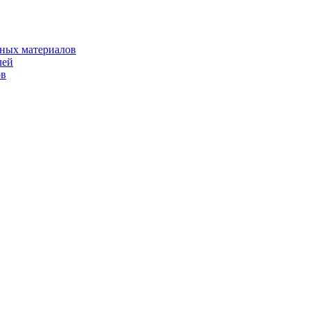
рных материалов
лей
ов