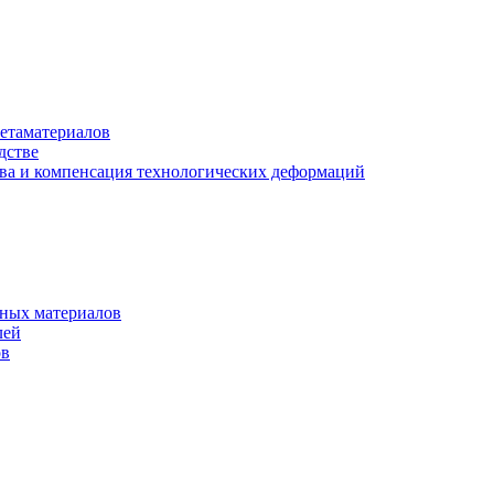
етаматериалов
дстве
ва и компенсация технологических деформаций
рных материалов
лей
ов