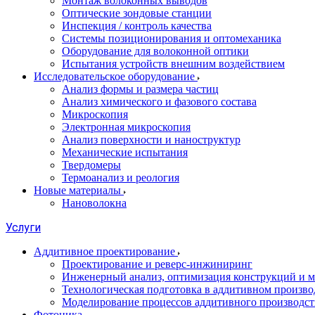
Монтаж волоконных выводов
Оптические зондовые станции
Инспекция / контроль качества
Системы позиционирования и оптомеханика
Оборудование для волоконной оптики
Испытания устройств внешним воздействием
Исследовательское оборудование
Анализ формы и размера частиц
Анализ химического и фазового состава
Микроскопия
Электронная микроскопия
Анализ поверхности и наноструктур
Механические испытания
Твердомеры
Термоанализ и реология
Новые материалы
Нановолокна
Услуги
Аддитивное проектирование
Проектирование и реверс-инжиниринг
Инженерный анализ, оптимизация конструкций и м
Технологическая подготовка в аддитивном произво
Моделирование процессов аддитивного производст
Фотоника