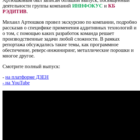
Артюшковым был записан большой выпуск, посвященный
деятельности группы компаний
ИННФОКУС
и
КБ
РЭДИТИВ
.
Михаил Артюшков провел экскурсию по компании, подробно
рассказав о специфике применения аддитивных технологий и
о том, с помощью каких разработок команда решает
производственные задачи любой сложности. В рамках
репортажа обсуждались такие темы, как программное
обеспечение, реверс-инжиниринг, металлические порошки и
многое другое.
Смотрите полный выпуск:
-
на платформе ДЗЕН
- на YouTube