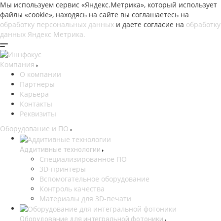
Мы используем сервис «Яндекс.Метрика», который использует
файлы «cookie», находясь на сайте вы соглашаетесь на
обработку персональных данных
и даете согласие на
обработку
данных Яндекс Метрика.
Компания
О компании
Партнеры
Карьера
Контакты
Реквизиты
Оборудование и ПО
Аддитивные технологии
Специализированное ПО
3D-принтеры
Вспомогательное оборудование
Контроль качества
Материалы для 3D-печати
Оборудование для интегральной фотоники